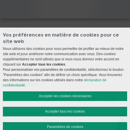
Contact
Vos préférences en matière de cookies pour ce
site web
Accès
Nous utilisons des cookies pour vous permettre de profiter au mieux de notre
site web et pour améliorer notre communication avec vous. Des cookies
Pour nous joindre
supplémentaires ne sont utilisés que si vous nous donnez votre accord en
cliquant sur
Accepter tous les cookies
.
Service universitaire des urgences
Pour personnaliser vos paramètres de confidentialité, sélectionnez le bouton
"Paramètres des cookies" afin de définir un choix spécifique. Vous trouverez
des informations sur les cookies utilisés dans notre
déclaration de
Médias sociaux
confidentialité
.
Accepter les cookies nécessaires
Mentions légales
Disclaimer
Protection des données
Sitemap
Accepter tous les cookies
© 2026 Insel Gruppe AG
Paramètres de cookies