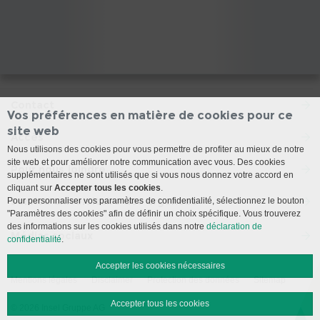
Contact
Vos préférences en matière de cookies pour ce
site web
Accès
Nous utilisons des cookies pour vous permettre de profiter au mieux de notre
site web et pour améliorer notre communication avec vous. Des cookies
Pour nous joindre
supplémentaires ne sont utilisés que si vous nous donnez votre accord en
cliquant sur
Accepter tous les cookies
.
Service universitaire des urgences
Pour personnaliser vos paramètres de confidentialité, sélectionnez le bouton
"Paramètres des cookies" afin de définir un choix spécifique. Vous trouverez
des informations sur les cookies utilisés dans notre
déclaration de
Médias sociaux
confidentialité
.
Accepter les cookies nécessaires
Mentions légales
Disclaimer
Protection des données
Sitemap
Accepter tous les cookies
© 2026 Insel Gruppe AG