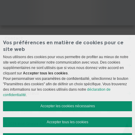
Contact
Vos préférences en matière de cookies pour ce
site web
Accès
Nous utilisons des cookies pour vous permettre de profiter au mieux de notre
site web et pour améliorer notre communication avec vous. Des cookies
Pour nous joindre
supplémentaires ne sont utilisés que si vous nous donnez votre accord en
cliquant sur
Accepter tous les cookies
.
Service universitaire des urgences
Pour personnaliser vos paramètres de confidentialité, sélectionnez le bouton
"Paramètres des cookies" afin de définir un choix spécifique. Vous trouverez
des informations sur les cookies utilisés dans notre
déclaration de
Médias sociaux
confidentialité
.
Accepter les cookies nécessaires
Mentions légales
Disclaimer
Protection des données
Sitemap
Accepter tous les cookies
© 2026 Insel Gruppe AG