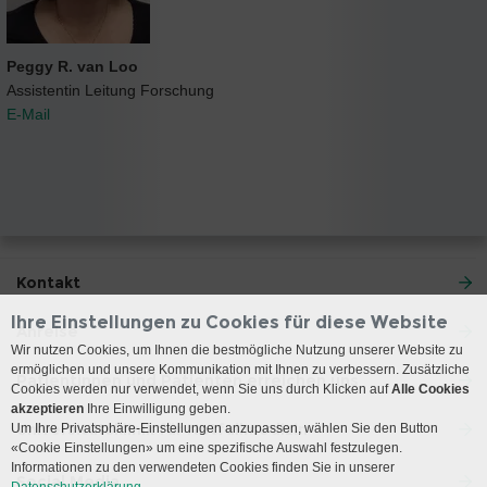
Peggy R. van Loo
Assistentin Leitung Forschung
E-Mail
Kontakt
Ihre Einstellungen zu Cookies für diese Website
Anreise
Wir nutzen Cookies, um Ihnen die bestmögliche Nutzung unserer Website zu
ermöglichen und unsere Kommunikation mit Ihnen zu verbessern. Zusätzliche
Patientinnen und Patienten erreichen uns
Cookies werden nur verwendet, wenn Sie uns durch Klicken auf
Alle Cookies
akzeptieren
Ihre Einwilligung geben.
Universitätsklinik für Notfallmedizin
Um Ihre Privatsphäre-Einstellungen anzupassen, wählen Sie den Button
«Cookie Einstellungen» um eine spezifische Auswahl festzulegen.
Informationen zu den verwendeten Cookies finden Sie in unserer
Social Media