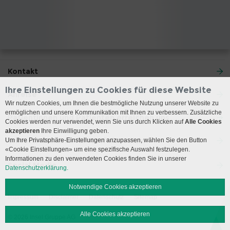
Kontakt
Ihre Einstellungen zu Cookies für diese Website
Anreise
Wir nutzen Cookies, um Ihnen die bestmögliche Nutzung unserer Website zu
ermöglichen und unsere Kommunikation mit Ihnen zu verbessern. Zusätzliche
Patientinnen und Patienten erreichen uns
Cookies werden nur verwendet, wenn Sie uns durch Klicken auf
Alle Cookies
akzeptieren
Ihre Einwilligung geben.
Universitätsklinik für Notfallmedizin
Um Ihre Privatsphäre-Einstellungen anzupassen, wählen Sie den Button
«Cookie Einstellungen» um eine spezifische Auswahl festzulegen.
Informationen zu den verwendeten Cookies finden Sie in unserer
Social Media
Datenschutzerklärung.
Notwendige Cookies akzeptieren
Impressum
Disclaimer
Datenschutz
Sitemap
Alle Cookies akzeptieren
© 2026 Insel Gruppe AG