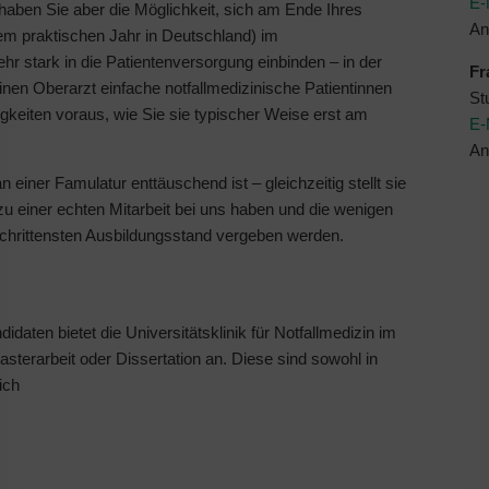
E-
haben Sie aber die Möglichkeit, sich am Ende Ihres
An
dem praktischen Jahr in Deutschland) im
r stark in die Patientenversorgung einbinden – in der
Fr
inen Oberarzt einfache notfallmedizinische Patientinnen
St
gkeiten voraus, wie Sie sie typischer Weise erst am
E-
An
 einer Famulatur enttäuschend ist – gleichzeitig stellt sie
u einer echten Mitarbeit bei uns haben und die wenigen
chrittensten Ausbildungsstand vergeben werden.
daten bietet die Universitätsklinik für Notfallmedizin im
sterarbeit oder Dissertation an. Diese sind sowohl in
ich