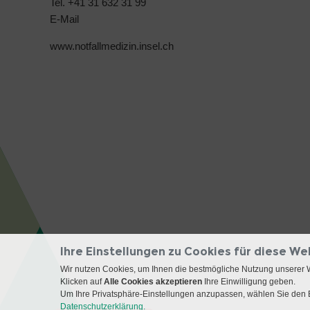
Tel. +41 31 632 31 99
E-Mail
www.notfallmedizin.insel.ch
Ihre Einstellungen zu Cookies für diese We
Wir nutzen Cookies, um Ihnen die bestmögliche Nutzung unserer 
Klicken auf
Alle Cookies akzeptieren
Ihre Einwilligung geben.
Um Ihre Privatsphäre-Einstellungen anzupassen, wählen Sie den B
Datenschutzerklärung.