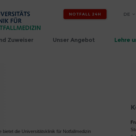
DE
NOTFALL 24H
nd Zuweiser
Unser Angebot
Lehre u
K
Fr
St
bietet die Universitätsklinik für Notfallmedizin