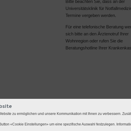
Bitte beachten Sie, dass an der
Universitätsklinik für Notfallmedizi
Termine vergeben werden.
Für eine telefonische Beratung we
sich bitte an den Ärztenotruf Ihrer
Wohnregion oder rufen Sie die
Beratungshotline Ihrer Krankenka
bsite
Website zu ermöglichen und unsere Kommunikation mit Ihnen zu verbessern. Zusä
utton «Cookie Einstellungen» um eine spezifische Auswahl festzulegen. Informat