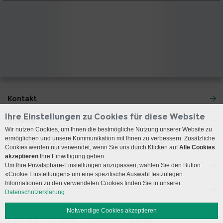
Kontakt
Ihre Einstellungen zu Cookies für diese Website
Anreise
Wir nutzen Cookies, um Ihnen die bestmögliche Nutzung unserer Website zu
ermöglichen und unsere Kommunikation mit Ihnen zu verbessern. Zusätzliche
Patientinnen und Patienten erreichen uns
Cookies werden nur verwendet, wenn Sie uns durch Klicken auf
Alle Cookies
akzeptieren
Ihre Einwilligung geben.
Universitätsklinik für Notfallmedizin
Um Ihre Privatsphäre-Einstellungen anzupassen, wählen Sie den Button
«Cookie Einstellungen» um eine spezifische Auswahl festzulegen.
Informationen zu den verwendeten Cookies finden Sie in unserer
Social Media
Datenschutzerklärung.
Notwendige Cookies akzeptieren
Impressum
Disclaimer
Datenschutz
Sitemap