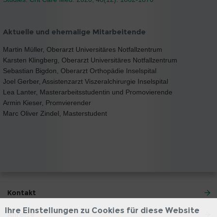
Aktuelle und ehemalige Mitarbeitende
Martin Müller, Oberarzt Universitäres Notfallzentrum
Karsten Klingberg, Oberarzt Universitäres Notfallzentrum
Sebastian Bigdon, Oberarzt Orthopädie Inselspital
Joel Gerber, Assistenzarzt Viszeralchirurgie Inselspital
Lea Lanter, Masterarbeitsstudentin und Promovierende
Armin Kieser, Promvierender
Marc Oliver Zindel, Masterstudent
Kontakt
Ihre Einstellungen zu Cookies für diese Website
Anreise