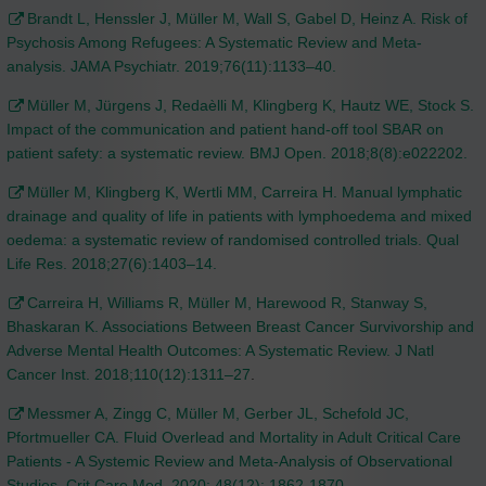
Brandt L, Henssler J, Müller M, Wall S, Gabel D, Heinz A. Risk of
Psychosis Among Refugees: A Systematic Review and Meta-
analysis. JAMA Psychiatr. 2019;76(11):1133–40.
Müller M, Jürgens J, Redaèlli M, Klingberg K, Hautz WE, Stock S.
Impact of the communication and patient hand-off tool SBAR on
patient safety: a systematic review. BMJ Open. 2018;8(8):e022202.
Müller M, Klingberg K, Wertli MM, Carreira H. Manual lymphatic
drainage and quality of life in patients with lymphoedema and mixed
oedema: a systematic review of randomised controlled trials. Qual
Life Res. 2018;27(6):1403–14.
Carreira H, Williams R, Müller M, Harewood R, Stanway S,
Bhaskaran K. Associations Between Breast Cancer Survivorship and
Adverse Mental Health Outcomes: A Systematic Review. J Natl
Cancer Inst. 2018;110(12):1311–27
.
Messmer A, Zingg C, Müller M, Gerber JL, Schefold JC,
Pfortmueller CA. Fluid Overlead and Mortality in Adult Critical Care
Patients - A Systemic Review and Meta-Analysis of Observational
Studies. Crit Care Med. 2020; 48(12): 1862-1870