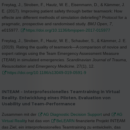
Freytag, J., Stroben, F., Hautz, W. E., Eisenmann, D., & Kämmer, J.
E. (2017). Improving patient safety through better teamwork: How
effecte are different methods of simulation debriefing? Protocol for a
pragmatic, prospective and randomised study.
BMJ Open
,
7
,
e015977.
https://doi.org/10.1136/bmjopen-2017-015977
Freytag, J., Stroben, F., Hautz, W. E., Schauber, S., & Kämmer, J. E.
(2019). Rating the quality of teamwork—A comparison of novice and
expert ratings using the Team Emergency Assessment Measure
(TEAM) in simulated emergencies.
Scandinavian Journal of Trauma,
Resuscitation and Emergency Medicine
, 27(1), 12.
https://doi.org/10.1186/s13049-019-0591-9
INTEAM - Interprofessionelles Teamtraining in Virtual
Reality. Entwicklung eines Piloten, Evaluation von
Usability und Team-Performance
Zusammen mit der
AG Diagnostic Decision Support
und
AG
Virtual Realit
y hat das von
BeLEARN
finanzierte Projekt INTEAM
das Ziel, ein interprofessionelles Teamtraining zu entwickeln, das