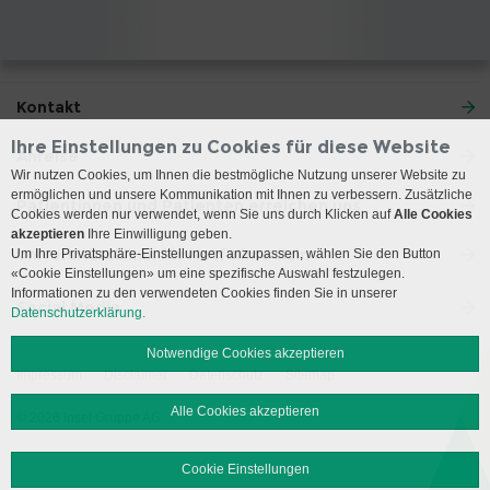
Kontakt
Ihre Einstellungen zu Cookies für diese Website
Anreise
Wir nutzen Cookies, um Ihnen die bestmögliche Nutzung unserer Website zu
ermöglichen und unsere Kommunikation mit Ihnen zu verbessern. Zusätzliche
Patientinnen und Patienten erreichen uns
Cookies werden nur verwendet, wenn Sie uns durch Klicken auf
Alle Cookies
akzeptieren
Ihre Einwilligung geben.
Universitätsklinik für Notfallmedizin
Um Ihre Privatsphäre-Einstellungen anzupassen, wählen Sie den Button
«Cookie Einstellungen» um eine spezifische Auswahl festzulegen.
Informationen zu den verwendeten Cookies finden Sie in unserer
Social Media
Datenschutzerklärung.
Notwendige Cookies akzeptieren
Impressum
Disclaimer
Datenschutz
Sitemap
Alle Cookies akzeptieren
© 2026 Insel Gruppe AG
Cookie Einstellungen