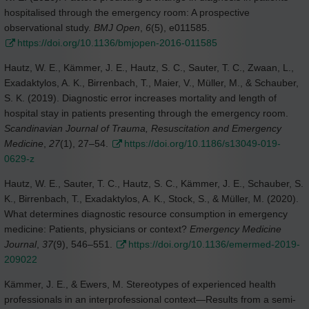
hospitalised through the emergency room: A prospective
observational study.
BMJ Open
,
6
(5), e011585.
https://doi.org/10.1136/bmjopen-2016-011585
Hautz, W. E., Kämmer, J. E., Hautz, S. C., Sauter, T. C., Zwaan, L.,
Exadaktylos, A. K., Birrenbach, T., Maier, V., Müller, M., & Schauber,
S. K. (2019). Diagnostic error increases mortality and length of
hospital stay in patients presenting through the emergency room.
Scandinavian Journal of Trauma, Resuscitation and Emergency
Medicine
,
27
(1), 27–54.
https://doi.org/10.1186/s13049-019-
0629-z
Hautz, W. E., Sauter, T. C., Hautz, S. C., Kämmer, J. E., Schauber, S.
K., Birrenbach, T., Exadaktylos, A. K., Stock, S., & Müller, M. (2020).
What determines diagnostic resource consumption in emergency
medicine: Patients, physicians or context?
Emergency Medicine
Journal
,
37
(9), 546–551.
https://doi.org/10.1136/emermed-2019-
209022
Kämmer, J. E., & Ewers, M. Stereotypes of experienced health
professionals in an interprofessional context—Results from a semi-