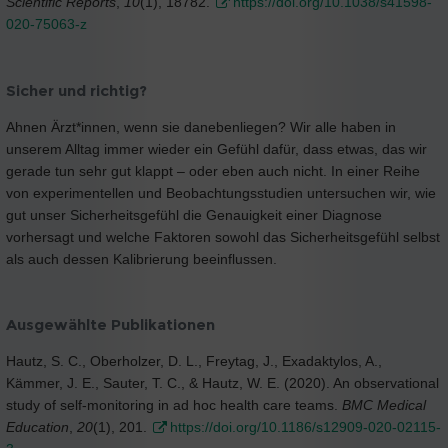
Scientific Reports
,
10
(1), 18782.
https://doi.org/10.1038/s41598-
020-75063-z
Sicher und richtig?
Ahnen Ärzt*innen, wenn sie danebenliegen? Wir alle haben in
unserem Alltag immer wieder ein Gefühl dafür, dass etwas, das wir
gerade tun sehr gut klappt – oder eben auch nicht. In einer Reihe
von experimentellen und Beobachtungsstudien untersuchen wir, wie
gut unser Sicherheitsgefühl die Genauigkeit einer Diagnose
vorhersagt und welche Faktoren sowohl das Sicherheitsgefühl selbst
als auch dessen Kalibrierung beeinflussen.
Ausgewählte Publikationen
Hautz, S. C., Oberholzer, D. L., Freytag, J., Exadaktylos, A.,
Kämmer, J. E., Sauter, T. C., & Hautz, W. E. (2020). An observational
study of self-monitoring in ad hoc health care teams.
BMC Medical
Education
,
20
(1), 201.
https://doi.org/10.1186/s12909-020-02115-